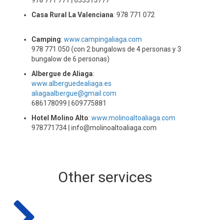
978 771 771 | 633313777
Casa Rural La Valenciana
: 978 771 072
Camping
:
www.campingaliaga.com
978 771 050 (con 2 bungalows de 4 personas y 3
bungalow de 6 personas)
Albergue de Aliaga
:
www.alberguedealiaga.es
aliagaalbergue@gmail.com
686178099 | 609775881
Hotel Molino Alto
:
www.molinoaltoaliaga.com
978771734 | info@molinoaltoaliaga.com
Other services