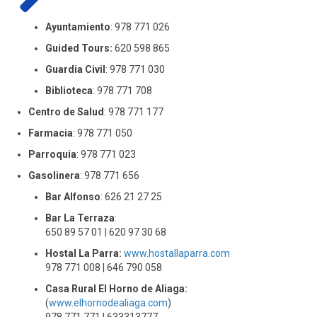
Ayuntamiento
: 978 771 026
Guided Tours:
620 598 865
Guardia Civil
: 978 771 030
Biblioteca
: 978 771 708
Centro de Salud
: 978 771 177
Farmacia
: 978 771 050
Parroquia
: 978 771 023
Gasolinera
: 978 771 656
Bar Alfonso
: 626 21 27 25
Bar La Terraza
:
650 89 57 01 | 620 97 30 68
Hostal La Parra:
www.hostallaparra.com
978 771 008 | 646 790 058
Casa Rural El Horno de Aliaga:
(
www.elhornodealiaga.com
)