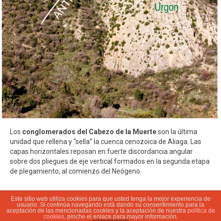
Los
conglomerados del Cabezo de la Muerte
son la última
unidad que rellena y “sella” la cuenca cenozoica de Aliaga. Las
capas horizontales reposan en fuerte discordancia angular
sobre dos pliegues de eje vertical formados en la segunda etapa
de plegamiento, al comienzo del Neógeno.
Este sitio web utiliza cookies para que usted tenga la mejor experiencia de
usuario. Si continúa navegando está dando su consentimiento para la
© 2022 Ayuntamiento de Aliaga | Parque Geológico |
Aviso legal
|
aceptación de las mencionadas cookies y la aceptación de nuestra
política de
cookies
, pinche el enlace para mayor información.
Desarrollado por
Visualcom Solutions