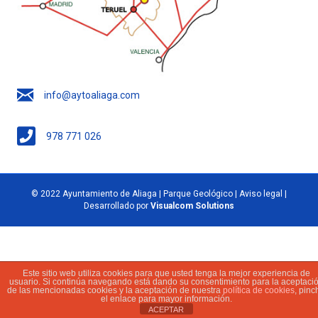
info@aytoaliaga.com
978 771 026
© 2022 Ayuntamiento de Aliaga | Parque Geológico |
Aviso legal
|
Desarrollado por
Visualcom Solutions
Este sitio web utiliza cookies para que usted tenga la mejor experiencia de
usuario. Si continúa navegando está dando su consentimiento para la aceptaci
de las mencionadas cookies y la aceptación de nuestra
política de cookies
, pinc
el enlace para mayor información.
ACEPTAR