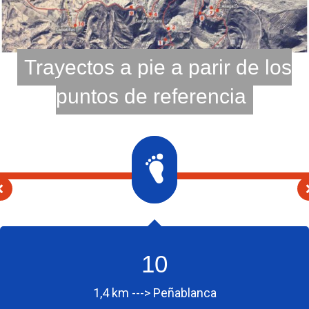
Trayectos a pie a parir de los
puntos de referencia
10
1,4 km ---> Peñablanca