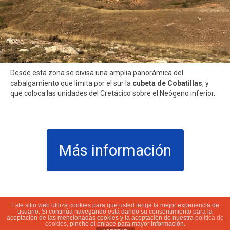
Desde esta zona se divisa una amplia panorámica del
cabalgamiento que limita por el sur la
cubeta de Cobatillas
, y
que coloca las unidades del Cretácico sobre el Neógeno inferior.
Más información
Este sitio web utiliza cookies para que usted tenga la mejor experiencia de
usuario. Si continúa navegando está dando su consentimiento para la
© 2022 Ayuntamiento de Aliaga | Parque Geológico |
Aviso legal
|
aceptación de las mencionadas cookies y la aceptación de nuestra
política de
cookies
, pinche el enlace para mayor información.
Desarrollado por
Visualcom Solutions