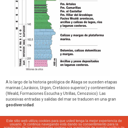
A lo largo de la historia geológica de Aliaga se suceden etapas
marinas (Jurásico, Urgon, Cretácico superior) y continentales
(Weald, Formaciones Escucha y Utrillas, Cenozoico). Las
sucesivas entradas y salidas del mar se traducen en una gran
geodiversidad
.
Este sitio web utiliza cookies para que usted tenga la mejor experiencia de
usuario. Si continúa navegando está dando su consentimiento para la
© 2022 Ayuntamiento de Aliaga | Parque Geológico |
Aviso legal
|
aceptación de las mencionadas cookies y la aceptación de nuestra
política de