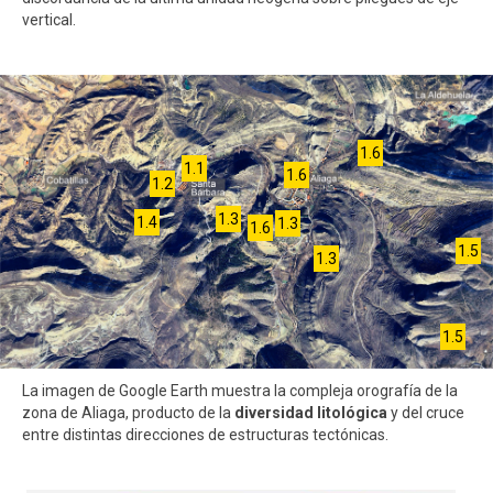
vertical.
1.6
1.1
1.6
1.2
1.3
1.4
1.3
1.6
1.5
1.3
1.5
La imagen de Google Earth muestra la compleja orografía de la
zona de Aliaga, producto de la
diversidad litológica
y del cruce
entre distintas direcciones de estructuras tectónicas.