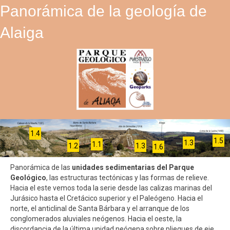
Panorámica de la geología de
Alaiga
1.4
1.5
1.3
1.1
1.2
1.3
1.6
Panorámica de las
unidades sedimentarias del Parque
Geológico
, las estructuras tectónicas y las formas de relieve.
Hacia el este vemos toda la serie desde las calizas marinas del
Jurásico hasta el Cretácico superior y el Paleógeno. Hacia el
norte, el anticlinal de Santa Bárbara y el arranque de los
conglomerados aluviales neógenos. Hacia el oeste, la
discordancia de la última unidad neógena sobre pliegues de eje