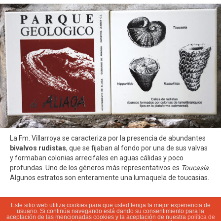
La Fm. Villarroya se caracteriza por la presencia de abundantes
bivalvos rudistas
, que se fijaban al fondo por una de sus valvas
y formaban colonias arrecifales en aguas cálidas y poco
profundas. Uno de los géneros más representativos es
Toucasia
.
Algunos estratos son enteramente una lumaquela de toucasias.
Este sitio web utiliza cookies para que usted tenga la mejor experiencia de
usuario. Si continúa navegando está dando su consentimiento para la
© 2022 Ayuntamiento de Aliaga | Parque Geológico |
Aviso legal
|
aceptación de las mencionadas cookies y la aceptación de nuestra
política de