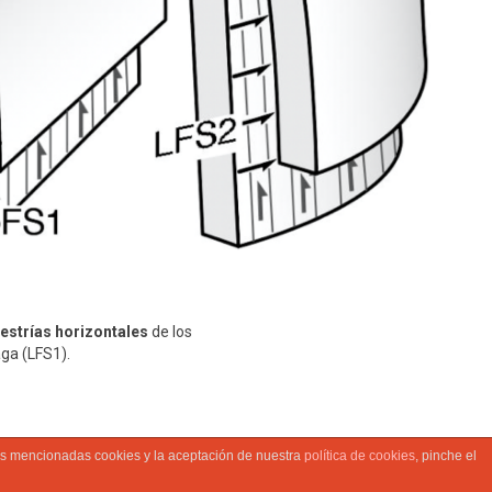
estrías horizontales
de los
aga (LFS1).
las mencionadas cookies y la aceptación de nuestra
política de cookies
, pinche el
m Solutions