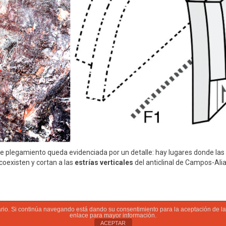
de plegamiento queda evidenciada por un detalle: hay lugares donde las
coexisten y cortan a las
estrías verticales
del anticlinal de Campos-Ali
suario. Si continúa navegando está dando su consentimiento para la aceptación de 
enlace para mayor información.
ntamiento de Aliaga | Parque Geológico |
Aviso legal
| Desarrollado por
Visualco
ACEPTAR