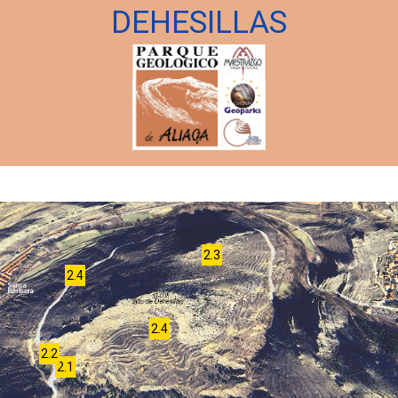
DEHESILLAS
2.3
2.4
2.4
2.2
2.1